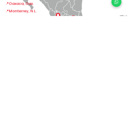
📍Oaxaca, Oax.
📍Monterrey, N.L.
📍Puebla, Puebla
📍Iztapalapa, Cdmx.
📍Guadalajara, Jalisco
📍Tlanepantla, Edo. Mex.
📍Tuxtla, Chiapas.
Atención al Asesor

55 8854 4461
WhatsApp Atención al Asesor

55 1801 2013